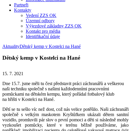
Partneři
Kontakty
Vedení ZZS OK
Územní odbory
Výjezdové základny ZZS OK
Kontakt pro média
Identifikační údaje
Aktuality
Dětský kemp v Kostelci na Hané
Dětský kemp v Kostelci na Hané
15. 7. 2021
Dne 15.7. jsme měli tu čest představit práci záchranářů a veškerou
naši techniku společně s našimi každodenními pracovními
pomůckami na dětském kempu, který pořádal fotbalový klub
na hřišti v Kostelci na Hané.
Dětí se tu sešlo víc než dost, což nás velice potěšilo. Naši záchranáři
společně s velkým maskotem Kryštůfkem ukázali dětem sanitní
vozidlo, promluvili pár slov o první pomoci a děti si následně mohly
vyzkoušet pomůcky, které v terénu běžně používáme, jako
například: imobilizaci pacienta do celotělové vakuové matrace (viz