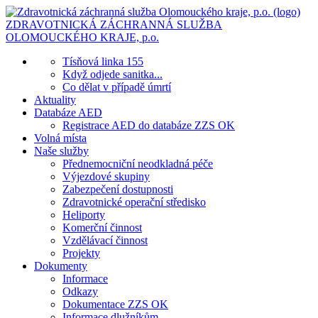
ZDRAVOTNICKÁ ZÁCHRANNÁ SLUŽBA
OLOMOUCKÉHO KRAJE, p.o.
Tísňová linka 155
Když odjede sanitka...
Co dělat v případě úmrtí
Aktuality
Databáze AED
Registrace AED do databáze ZZS OK
Volná místa
Naše služby
Přednemocniční neodkladná péče
Výjezdové skupiny
Zabezpečení dostupnosti
Zdravotnické operační středisko
Heliporty
Komerční činnost
Vzdělávací činnost
Projekty
Dokumenty
Informace
Odkazy
Dokumentace ZZS OK
Informace dlužníkům